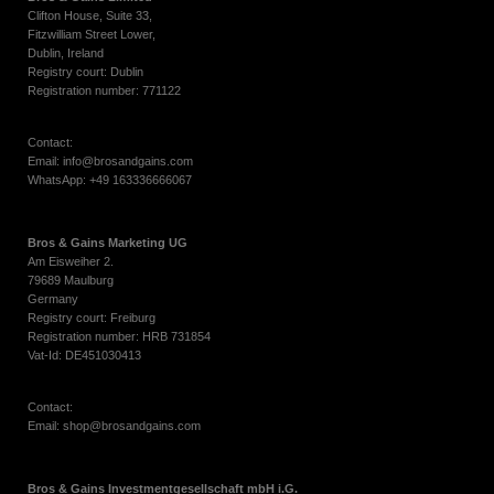
Clifton House, Suite 33,
Fitzwilliam Street Lower,
Dublin, Ireland
Registry court: Dublin
Registration number: 771122
Contact:
Email: info@brosandgains.com
WhatsApp: +49 163336666067
Bros & Gains Marketing UG
Am Eisweiher 2.
79689 Maulburg
Germany
Registry court: Freiburg
Registration number: HRB 731854
Vat-Id: DE451030413
Contact:
Email: shop@brosandgains.com
Bros & Gains Investmentgesellschaft mbH i.G.