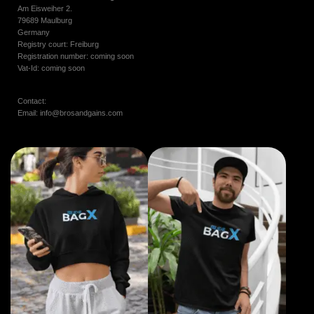
Am Eisweiher 2.
79689 Maulburg
Germany
Registry court: Freiburg
Registration number: coming soon
Vat-Id: coming soon
Contact:
Email: info@brosandgains.com